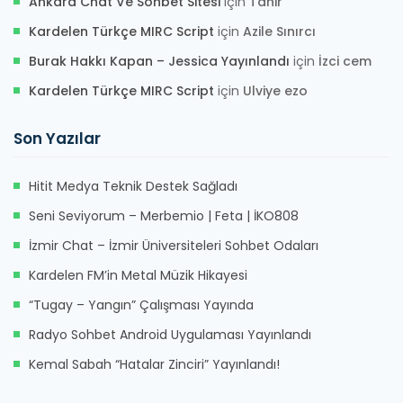
Ankara Chat Ve Sohbet Sitesi
için
Tahir
Kardelen Türkçe MIRC Script
için
Azile Sınırcı
Burak Hakkı Kapan – Jessica Yayınlandı
için
İzci cem
Kardelen Türkçe MIRC Script
için
Ulviye ezo
Son Yazılar
Hitit Medya Teknik Destek Sağladı
Seni Seviyorum – Merbemio | Feta | İKO808
İzmir Chat – İzmir Üniversiteleri Sohbet Odaları
Kardelen FM’in Metal Müzik Hikayesi
“Tugay – Yangın” Çalışması Yayında
Radyo Sohbet Android Uygulaması Yayınlandı
Kemal Sabah “Hatalar Zinciri” Yayınlandı!