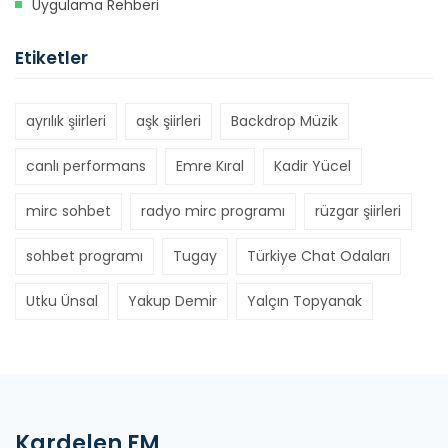
Uygulama Rehberi
Etiketler
ayrılık şiirleri
aşk şiirleri
Backdrop Müzik
canlı performans
Emre Kıral
Kadir Yücel
mirc sohbet
radyo mirc programı
rüzgar şiirleri
sohbet programı
Tugay
Türkiye Chat Odaları
Utku Ünsal
Yakup Demir
Yalçın Topyanak
Kardelen FM