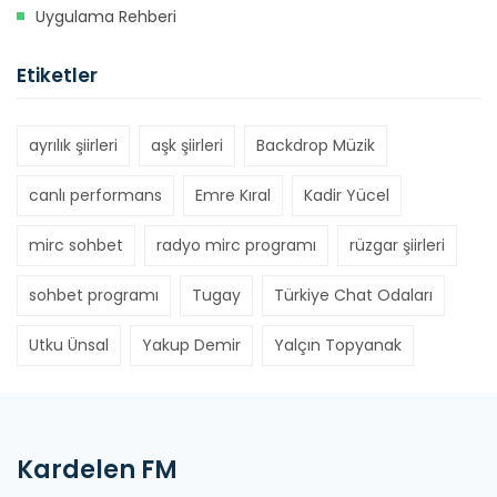
Uygulama Rehberi
Etiketler
ayrılık şiirleri
aşk şiirleri
Backdrop Müzik
canlı performans
Emre Kıral
Kadir Yücel
mirc sohbet
radyo mirc programı
rüzgar şiirleri
sohbet programı
Tugay
Türkiye Chat Odaları
Utku Ünsal
Yakup Demir
Yalçın Topyanak
Kardelen FM