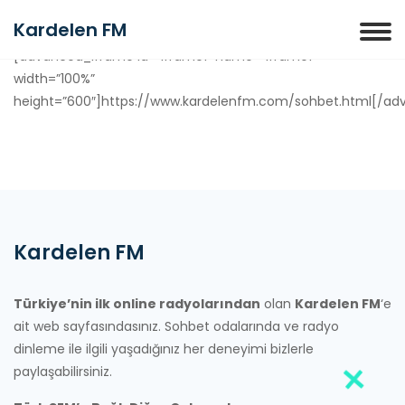
Kardelen FM
[advanced_iframe id=”iframe1″ name=”iframe1″
width=”100%”
height=”600″]https://www.kardelenfm.com/sohbet.html[/ad
Kardelen FM
Türkiye’nin ilk online radyolarından
olan
Kardelen FM
‘e
ait web sayfasındasınız. Sohbet odalarında ve radyo
dinleme ile ilgili yaşadığınız her deneyimi bizlerle
paylaşabilirsiniz.