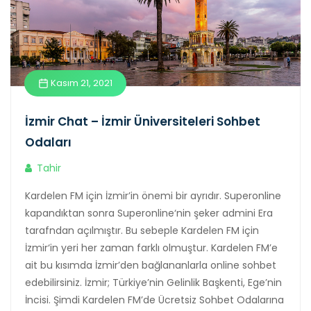
Kasım 21, 2021
İzmir Chat – İzmir Üniversiteleri Sohbet
Odaları
Tahir
Kardelen FM için İzmir’in önemi bir ayrıdır. Superonline
kapandıktan sonra Superonline‘nin şeker admini Era
tarafndan açılmıştır. Bu sebeple Kardelen FM için
İzmir‘in yeri her zaman farklı olmuştur. Kardelen FM’e
ait bu kısımda İzmir’den bağlananlarla online sohbet
edebilirsiniz. İzmir; Türkiye’nin Gelinlik Başkenti, Ege’nin
İncisi. Şimdi Kardelen FM’de Ücretsiz Sohbet Odalarına