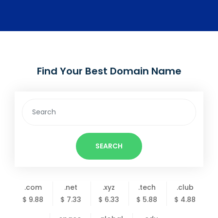
Find Your Best Domain Name
SEARCH
.com
.net
.xyz
.tech
.club
$ 9.88
$ 7.33
$ 6.33
$ 5.88
$ 4.88